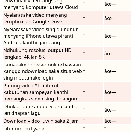
Download video langsung
“
âœ—
menyang komputer utawa Cloud
Nyelarasake video menyang
“
âœ—
Dropbox lan Google Drive
Nyelarasake video sing diundhuh
menyang iPhone utawa piranti
“
âœ—
Android kanthi gampang
Ndhukung resolusi output HD
“
âœ—
lengkap, 4K lan 8K
Gunakake browser online bawaan
kanggo ndownload saka situs web
“
âœ—
sing mbutuhake login
Potong video YT miturut
kabutuhan sampeyan kanthi
“
âœ—
pemangkas video sing dibangun
Dhukungan kanggo video, audio,
“
âœ—
lan dhaptar lagu
Download video luwih saka 2 jam
“
âœ—
Fitur umum liyane
“
“