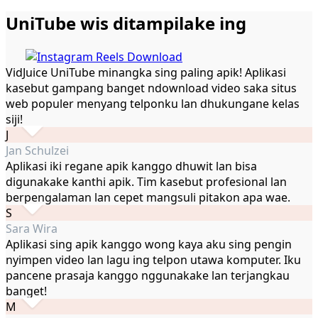
UniTube wis ditampilake ing
VidJuice UniTube minangka sing paling apik! Aplikasi
kasebut gampang banget ndownload video saka situs
web populer menyang telponku lan dhukungane kelas
siji!
J
Jan Schulzei
Aplikasi iki regane apik kanggo dhuwit lan bisa
digunakake kanthi apik. Tim kasebut profesional lan
berpengalaman lan cepet mangsuli pitakon apa wae.
S
Sara Wira
Aplikasi sing apik kanggo wong kaya aku sing pengin
nyimpen video lan lagu ing telpon utawa komputer. Iku
pancene prasaja kanggo nggunakake lan terjangkau
banget!
M